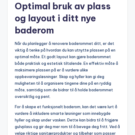
Optimal bruk av plass
‍og layout i ‌ditt nye
⁣baderom
Når du planlegger å renovere‌ baderommet ditt, er det
viktig ‌å‍ tenke⁣ på hvordan du kan⁢ utnytte⁣ plassen på⁤ en
‍optimal måte. ⁢Et ⁢godt layout ‍kan gjøre baderommet
‌både⁢ praktisk og estetisk tiltalende. ​En ⁣effektiv måte ⁢å
maksimere plassen på er å vurdere ulike
oppbevaringsløsninger. Skap og hyller kan gi​ deg​
muligheten til å ‌organisere ‌tingene dine på en ryddig
måte, samtidig som de bidrar til​ å holde baderommet
⁢oversiktlig og pent.
For ⁤å ⁣skape et funksjonelt baderom, kan⁢ det være‌ lurt å
vurdere å inkludere smarte løsninger som innebygde
hyller ‍og skap⁣ under ​vasken. Dette kan bidra til å⁣ frigjøre
gulvplass og gir deg⁢ mer rom⁤ til⁣ å bevege deg fritt.⁤ Ved‌ å⁢
velge riktige sanitærprodukter og tilbehør⁣ som passer