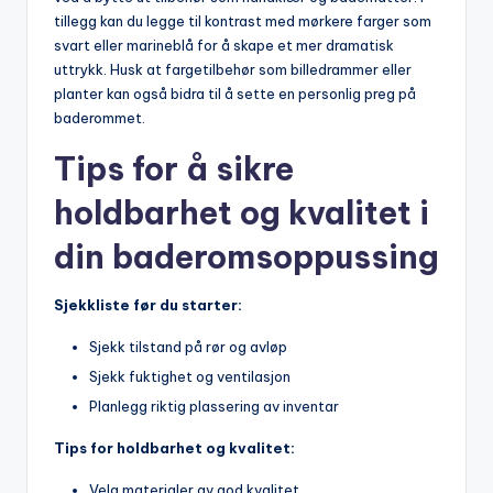
tillegg kan du⁢ legge til kontrast‍ med mørkere ‍farger⁢ som
svart ​eller marineblå for å‌ skape et mer dramatisk
uttrykk. Husk at fargetilbehør som billedrammer eller⁢
planter kan også‍ bidra ⁢til å‍ sette en personlig ⁢preg på
baderommet.
Tips for å sikre⁢
holdbarhet ⁢og kvalitet i
din baderomsoppussing
Sjekkliste før‍ du starter:
Sjekk tilstand‌ på rør og‍ avløp
Sjekk fuktighet ‍og ventilasjon
Planlegg ⁢riktig plassering av inventar
Tips for holdbarhet ​og kvalitet:
Velg materialer av god kvalitet