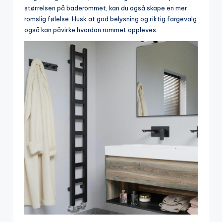
størrelsen på baderommet,​ kan du også‌ skape en‍ mer⁣
romslig ⁢følelse. Husk at⁤ god belysning og⁣ riktig fargevalg
også kan‌ påvirke hvordan rommet oppleves.