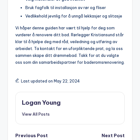
Bruk fagfolk ​til​ installasjon av​ rør ​og fliser
Vedlikehold jevnlig⁣ for å ‍unngå lekkasjer og slitasje
Vi ‌håper ⁣denne ‍guiden har vært ‍til‌ hjelp for deg som⁣
vurderer å renovere ditt bad. Rørlegger‍ Kristiansund ‌står
klar til å hjelpe deg⁢ med råd, veiledning og utføring av
arbeidet. ⁣Ta ‍kontakt for ​en uforpliktende prat,⁣ og la oss
sammen skape ditt ‌drømmebad. Takk for at‌ du⁤ valgte
oss som din samarbeidspartner for baderomsrenovering.
Last updated on May 22, 2024
Logan Young
View All Posts
Post
Previous Post
Next Post