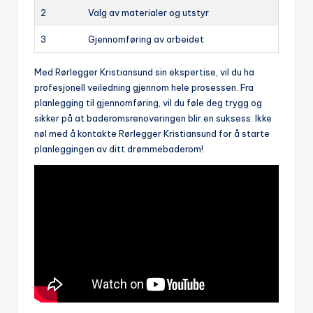
2
Valg​ av ⁣materialer og‌ utstyr
3
Gjennomføring av arbeidet
Med Rørlegger ⁣Kristiansund sin‍ ekspertise,​ vil du ha
profesjonell veiledning gjennom hele prosessen. Fra
planlegging ⁢til gjennomføring, vil⁢ du​ føle deg trygg ⁢og
‌sikker på ‍at baderomsrenoveringen blir en suksess. Ikke
nøl med å kontakte Rørlegger⁤ Kristiansund for å starte
planleggingen av ⁤ditt⁢ drømmebaderom!