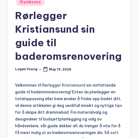
Posted
Outdoors
in
Rørlegger
Kristiansund sin
guide til
baderomsrenovering
Logan Young
May 19, 2024
Posted
by
Velkommen til
Rørlegger Kristiansund
sin‍ omfattende
guide⁢ til‌ baderomsrenovering! Enten du ​planlegger en
totaloppussing eller bare ønsker ‌å friske opp badet⁣ ditt,​
vil denne artikkelen ⁤gi deg ‍verdifull innsikt og nyttige⁢
tips
for å skape ditt drømmebad. Fra materialvalg og
designideer til budsjettplanlegging ⁢og⁣ valg ‍av⁣
håndverkere, vår ⁤guide dekker⁣ alt du ‌trenger‌ å vite for å
få ​mest mulig ut av baderomsrenoveringen​ din. Så
sett