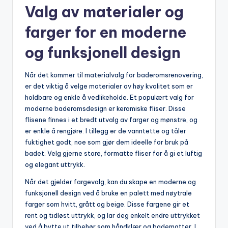
Valg av materialer og ​
farger​ for ⁣en‌ moderne
og funksjonell ⁢design
Når det kommer til materialvalg⁣ for baderomsrenovering,
er‌ det viktig⁢ å velge materialer av høy​ kvalitet som er
‌holdbare og enkle å vedlikeholde.⁢ Et populært valg for
moderne baderomsdesign ⁢er keramiske fliser.‌ Disse
⁢flisene finnes⁤ i et bredt‍ utvalg av farger og mønstre, og
er enkle å rengjøre. ‍I ‍tillegg⁢ er de vanntette ‍og tåler
fuktighet ⁣godt, noe som ⁣gjør dem ideelle for ​bruk ‍på
badet.⁢ Velg gjerne ⁤store, formatte‌ fliser for å⁢ gi‌ et luftig
og⁣ elegant uttrykk.
Når det ​gjelder​ fargevalg, ⁣kan du skape ​en ⁢moderne og
‍funksjonell design ved å bruke en palett med nøytrale
farger som hvitt, grått‍ og⁤ beige. ​Disse fargene gir et
rent og‌ tidløst uttrykk, og⁢ lar​ deg enkelt endre uttrykket
‌ved⁤ å bytte ⁣ut tilbehør⁣ som håndklær⁢ og badematter. I ​