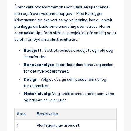
Å‍ renovere baderommet⁢ ditt kan være⁢ en spennende,
men også overveldende⁣ oppgave. Med ‍Rørlegger
‍Kristiansund‌ sin ​ekspertise og veiledning, kan du enkelt
planlegge din baderomsrenovering uten stress. Her er
noen nøkkeltips ⁤for ⁢å sikre at prosjektet går smidig og at
‍du⁣ blir ⁤fornøyd med​ sluttresultatet:
Budsjett:
​ Sett et realistisk‌ budsjett og hold‌ deg
innenfor det.
Behovsanalyse:
Identifiser dine behov og ønsker
for ⁢det nye baderommet.
Design:
⁤ Velg et ​
design
som‍ passer din ‌stil og
⁢funksjonalitet.
Materialvalg:
Velg kvalitetsmaterialer ‌som varer​
og‌ passer⁣ inn i ⁣din ‍visjon.
Steg
Beskrivelse
1
Planlegging av arbeidet