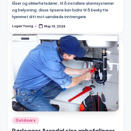
låser og sikkerhetsdører, til å installere alarmsystemer
og belysning, disse tipsene kan bidra til å beskytte
hjemmet ditt mot uønskede inntrengere.
Logan Young
May 19, 2024
Posted
by
Posted
Outdoors
in
Rørlegger Arendal sine anbefalinger