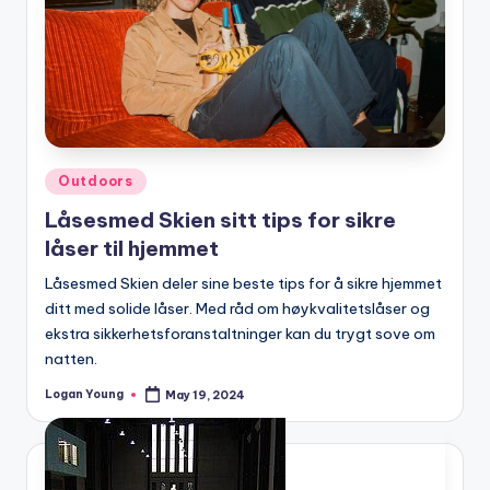
Posted
Outdoors
in
Låsesmed Skien sitt tips for sikre
låser til hjemmet
Låsesmed Skien deler sine beste tips for å sikre hjemmet
ditt med solide låser. Med råd om høykvalitetslåser og
ekstra sikkerhetsforanstaltninger kan du trygt sove om
natten.
Logan Young
May 19, 2024
Posted
by