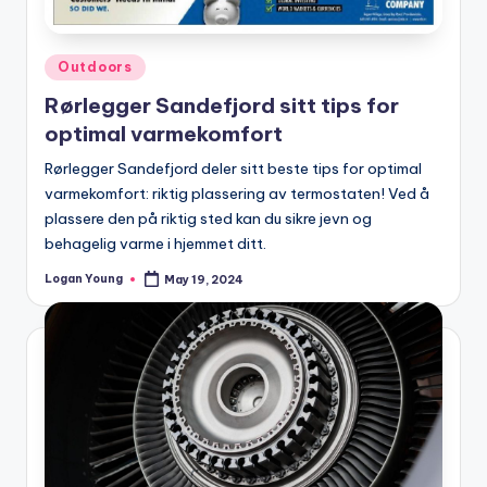
Posted
Outdoors
in
Rørlegger Sandefjord sitt tips for
optimal varmekomfort
Rørlegger Sandefjord deler sitt beste tips for optimal
varmekomfort: riktig plassering av termostaten! Ved å
plassere den på riktig sted kan du sikre jevn og
behagelig varme i hjemmet ditt.
Logan Young
May 19, 2024
Posted
by