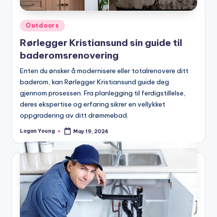
Posted
Outdoors
in
Rørlegger Kristiansund sin guide til
baderomsrenovering
Enten du ønsker å modernisere eller totalrenovere ditt
baderom, kan Rørlegger Kristiansund guide deg
gjennom prosessen. Fra planlegging til ferdigstillelse,
deres ekspertise og erfaring sikrer en vellykket
oppgradering av ditt drømmebad.
Logan Young
May 19, 2024
Posted
by