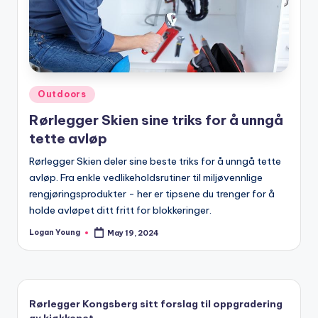
Posted
Outdoors
in
Rørlegger Skien sine triks for å unngå
tette avløp
Rørlegger Skien deler sine beste triks for å unngå tette
avløp. Fra enkle vedlikeholdsrutiner til miljøvennlige
rengjøringsprodukter - her er tipsene du trenger for å
holde avløpet ditt fritt for blokkeringer.
Logan Young
May 19, 2024
Posted
by
Rørlegger Kongsberg sitt forslag til oppgradering
av kjøkkenet