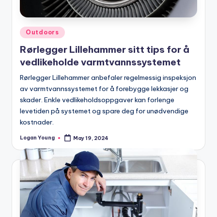
Posted
Outdoors
in
Rørlegger Lillehammer sitt tips for å
vedlikeholde varmtvannssystemet
Rørlegger Lillehammer anbefaler regelmessig inspeksjon
av varmtvannssystemet for å forebygge lekkasjer og
skader. Enkle vedlikeholdsoppgaver kan forlenge
levetiden på systemet og spare deg for unødvendige
kostnader.
Logan Young
May 19, 2024
Posted
by