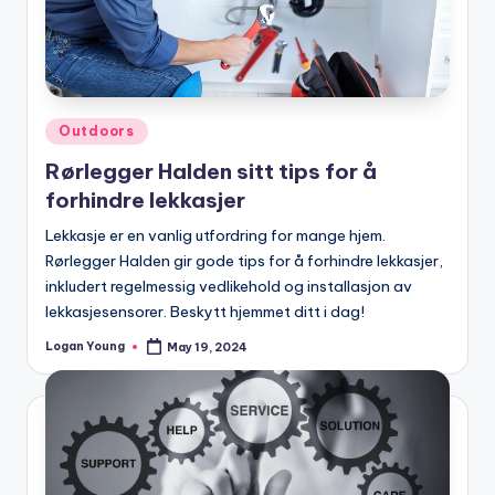
Posted
Outdoors
in
Rørlegger Halden sitt tips for å
forhindre lekkasjer
Lekkasje er en vanlig utfordring for mange hjem.
Rørlegger Halden gir gode tips for å forhindre lekkasjer,
inkludert regelmessig vedlikehold og installasjon av
lekkasjesensorer. Beskytt hjemmet ditt i dag!
Logan Young
May 19, 2024
Posted
by