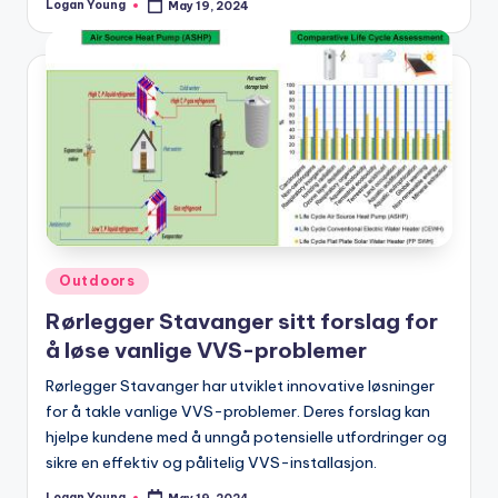
Logan Young
May 19, 2024
Posted
by
Posted
Outdoors
in
Rørlegger Stavanger sitt forslag for
å løse vanlige VVS-problemer
Rørlegger Stavanger har utviklet innovative løsninger
for å takle vanlige VVS-problemer. Deres forslag kan
hjelpe kundene med å unngå potensielle utfordringer og
sikre en effektiv og pålitelig VVS-installasjon.
Logan Young