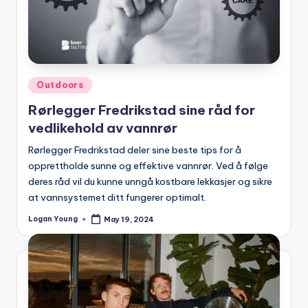
Posted
Outdoors
in
Rørlegger Fredrikstad sine råd for
vedlikehold av vannrør
Rørlegger Fredrikstad deler sine beste tips for å
opprettholde sunne og effektive vannrør. Ved å følge
deres råd vil du kunne unngå kostbare lekkasjer og sikre
at vannsystemet ditt fungerer optimalt.
Logan Young
May 19, 2024
Posted
by